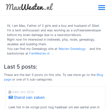
Hi, I am
Max
, Father of 2 girls and a boy and husband of Sibel.
I'm a tech enthousiast and was working as a softwaredeveloper
before my brain damage due to a neuroborreliosis.
Right now I'm interested in indieweb, php, node, genealogy,
ukuleles and building them.
You can find my Genealogy site at
Westen Genealogy
and the
backstories at
FamWesten.nl
.
Last 5 posts:
These are the last 5 posts on this site. To see more go to the
Blog
page
or one of it sub-categories.
24th Oct 2014
Stand van zaken
Leek het in de vorige post nog haalbaar om een aantal uren in