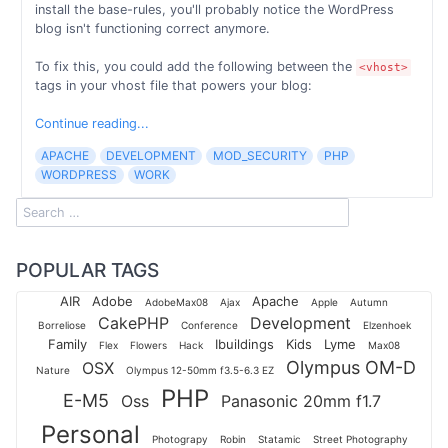
install the base-rules, you'll probably notice the WordPress
blog isn't functioning correct anymore.
To fix this, you could add the following between the
<vhost>
tags in your vhost file that powers your blog:
Continue reading...
APACHE
DEVELOPMENT
MOD_SECURITY
PHP
WORDPRESS
WORK
POPULAR TAGS
AIR
Adobe
Apache
AdobeMax08
Ajax
Apple
Autumn
CakePHP
Development
Borreliose
Conference
Elzenhoek
Family
Ibuildings
Kids
Lyme
Flex
Flowers
Hack
Max08
Olympus OM-D
OSX
Nature
Olympus 12-50mm f3.5-6.3 EZ
PHP
E-M5
Oss
Panasonic 20mm f1.7
Personal
Photograpy
Robin
Statamic
Street Photography