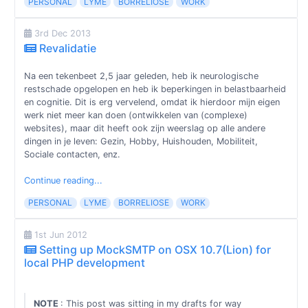
PERSONAL
LYME
BORRELIOSE
WORK
3rd Dec 2013
Revalidatie
Na een tekenbeet 2,5 jaar geleden, heb ik neurologische
restschade opgelopen en heb ik beperkingen in belastbaarheid
en cognitie. Dit is erg vervelend, omdat ik hierdoor mijn eigen
werk niet meer kan doen (ontwikkelen van (complexe)
websites), maar dit heeft ook zijn weerslag op alle andere
dingen in je leven: Gezin, Hobby, Huishouden, Mobiliteit,
Sociale contacten, enz.
Continue reading...
PERSONAL
LYME
BORRELIOSE
WORK
1st Jun 2012
Setting up MockSMTP on OSX 10.7(Lion) for
local PHP development
NOTE
: This post was sitting in my drafts for way