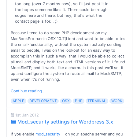
too long (over 7 months now), so I'll just post it in
the hopes someone likes it. There could be rough
edges here and there, but hey, that's what the
contact page is for... ;)
Because I tend to do some PHP development on my
MacBookPro runnin OSX 10.7(Lion) and want to be able to test
the email-functionality, without the system actually sending
email to people, I was on the lookout for an easy way to
accomplish this in such a way, that I would be able to collect
all mail and display both text and HTML versions of it. I found
MockSMTP, and it works like a charm. In this post we'll set it
up and configure the system to route all mail to MockSMTP,
even when it's not running.
Continue reading...
APPLE
DEVELOPMENT
OSX
PHP
TERMINAL
WORK
1st Jan 2012
Mod_security settings for Wordpress 3.x
If you enable
mod_security
on your apache server and you